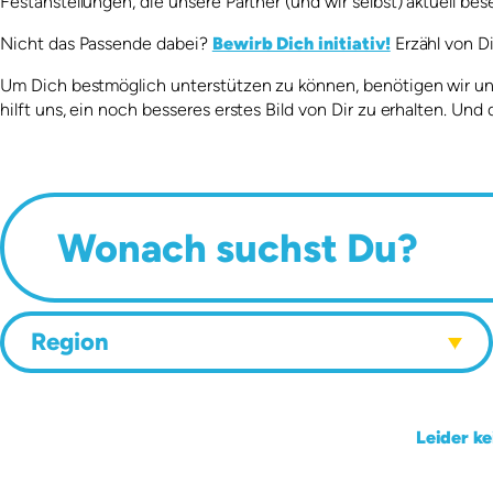
Festanstellungen, die unsere Partner (und wir selbst) aktuell bes
Nicht das Passende dabei?
Bewirb Dich initiativ!
Erzähl von Di
Um Dich bestmöglich unterstützen zu können, benötigen wir unbe
hilft uns, ein noch besseres erstes Bild von Dir zu erhalten. Und 
Suchen
Region
Region
Leider k