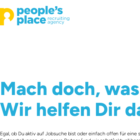
Mach doch, was 
Wir helfen Dir d
Egal, ob Du aktiv auf Jobsuche bist oder einfach offen für ein